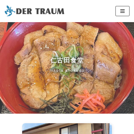
コ
ン
テ
ン
ツ
へ
仁古田食堂
ス
キ
nikota shokudo
ッ
プ