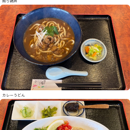
照り鶏丼
カレーうどん