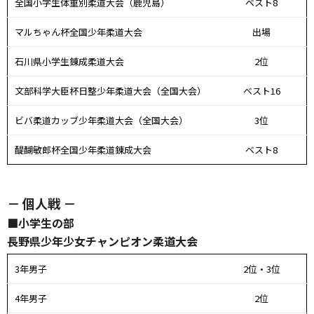
全国小学生体重別柔道大会（鹿児島）
ベスト8
マルちゃん杯全国少年柔道大会
出場
石川県小学生錬成柔道大会
2位
文部科学大臣杯日整少年柔道大会（全国大会）
ベスト16
ビバ柔道カッブ少年柔道大会（全国大会）
3位
醍醐敏郎杯全国少年柔道錬成大会
ベスト8
－ 個人戦 －
■小学生の部
長野県少年少女チャンピオン柔道大会
3年男子
2位・3位
4年男子
2位