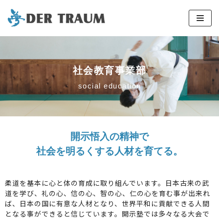
コ
ン
テ
ン
社会教育事業部
ツ
social education
へ
ス
キ
ッ
開示悟入の精神で
プ
社会を明るくする人材を育てる。
柔道を基本に心と体の育成に取り組んでいます。日本古来の武
道を学び、礼の心、信の心、智の心、仁の心を育む事が出来れ
ば、日本の国に有意な人材となり、世界平和に貢献できる人間
となる事ができると信じています。開示塾では多々なる大会で