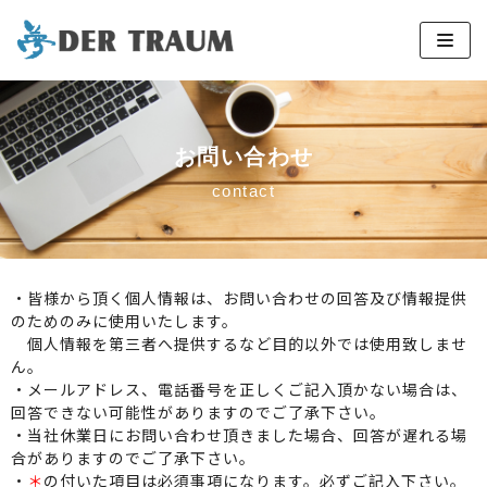
コ
ン
テ
ン
お問い合わせ
ツ
contact
へ
ス
キ
ッ
・皆様から頂く個人情報は、お問い合わせの回答及び情報提供
プ
のためのみに使用いたします。
個人情報を第三者へ提供するなど目的以外では使用致しませ
ん。
・メールアドレス、電話番号を正しくご記入頂かない場合は、
回答できない可能性がありますのでご了承下さい。
・当社休業日にお問い合わせ頂きました場合、回答が遅れる場
合がありますのでご了承下さい。
・
＊
の付いた項目は必須事項になります。必ずご記入下さい。